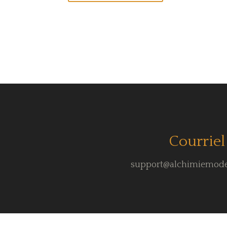
Courriel
support@alchimiemod